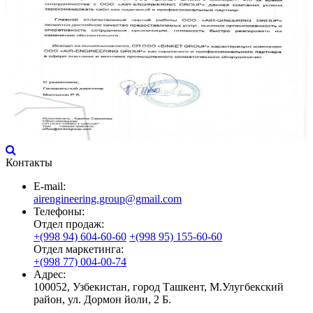
Контакты
E-mail:
airengineering.group@gmail.com
Телефоны:
Отдел продаж:
+(998 94) 604-60-60
+(998 95) 155-60-60
Отдел маркетинга:
+(998 77) 004-00-74
Адрес:
100052, Узбекистан, город Ташкент, М.Улугбекский
район, ул. Дормон йоли, 2 Б.