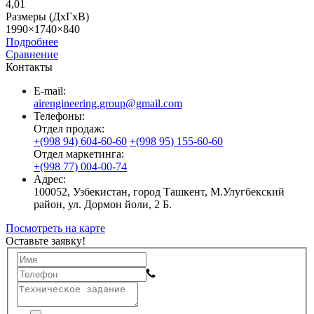
4,01
Размеры (ДхГхВ)
1990×1740×840
Подробнее
Сравнение
Контакты
E-mail:
airengineering.group@gmail.com
Телефоны:
Отдел продаж:
+(998 94) 604-60-60
+(998 95) 155-60-60
Отдел маркетинга:
+(998 77) 004-00-74
Адрес:
100052, Узбекистан, город Ташкент, М.Улугбекский
район, ул. Дормон йоли, 2 Б.
Посмотреть на карте
Оставьте заявку!