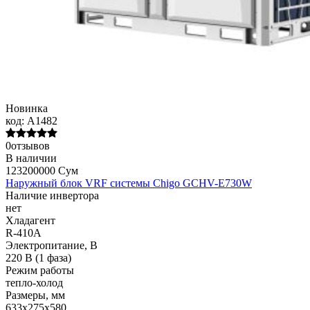
Новинка
код:
A1482
0отзывов
В наличии
123200000 Сум
Наружный блок VRF системы Chigo GCHV-E730W
Наличие инвертора
нет
Хладагент
R-410A
Электропитание, В
220 В (1 фаза)
Режим работы
тепло-холод
Размеры, мм
633х275х580