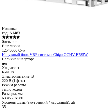
Новинка
код:
A1483
0отзывов
В наличии
12540000 Сум
Наружный блок VRF системы Chigo GCHV-E785W
Наличие инвертора
нет
Хладагент
R-410A
Электропитание, В
220 В (1 фаза)
Режим работы
тепло-холод
Размеры, мм
633х275х580
Уровень шума (внутренний / наружный), дБ
35