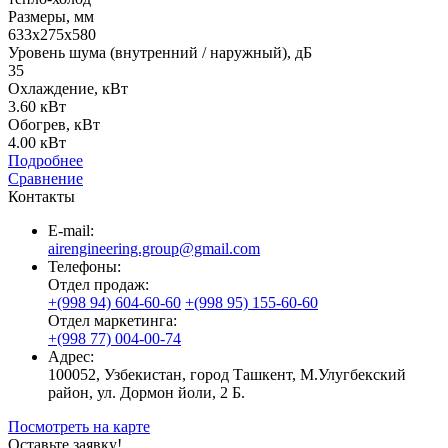
Размеры, мм
633х275х580
Уровень шума (внутренний / наружный), дБ
35
Охлаждение, кВт
3.60 кВт
Обогрев, кВт
4.00 кВт
Подробнее
Сравнение
Контакты
E-mail:
airengineering.group@gmail.com
Телефоны:
Отдел продаж:
+(998 94) 604-60-60
+(998 95) 155-60-60
Отдел маркетинга:
+(998 77) 004-00-74
Адрес:
100052, Узбекистан, город Ташкент, М.Улугбекский
район, ул. Дормон йоли, 2 Б.
Посмотреть на карте
Оставьте заявку!