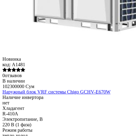
Новинка
код:
A1481
0отзывов
В наличии
102300000 Сум
Наружный блок VRF системы Chigo GCHV-E670W
Наличие инвертора
нет
Хладагент
R-410A
Электропитание, В
220 В (1 фаза)
Режим работы
тепло-холод