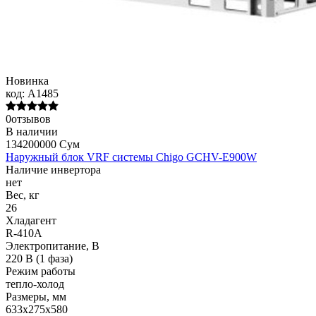
Новинка
код:
A1485
0отзывов
В наличии
134200000 Сум
Наружный блок VRF системы Chigo GCHV-E900W
Наличие инвертора
нет
Вес, кг
26
Хладагент
R-410A
Электропитание, В
220 В (1 фаза)
Режим работы
тепло-холод
Размеры, мм
633х275х580