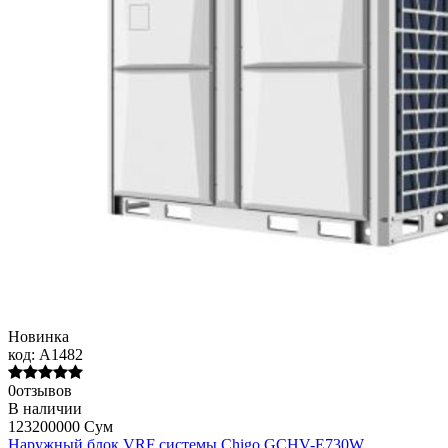
Новинка
код:
A1482
0отзывов
В наличии
123200000 Сум
Наружный блок VRF системы Chigo GCHV-E730W