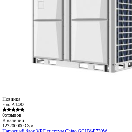
Новинка
код:
A1482
0отзывов
В наличии
123200000 Сум
Наружный блок VRF системы Chigo GCHV-E730W