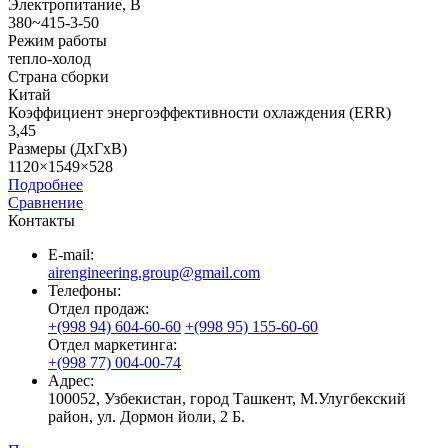
Электропитание, В
380~415-3-50
Режим работы
тепло-холод
Страна сборки
Китай
Коэффициент энергоэффективности охлаждения (ERR)
3,45
Размеры (ДхГхВ)
1120×1549×528
Подробнее
Сравнение
Контакты
E-mail:
airengineering.group@gmail.com
Телефоны:
Отдел продаж:
+(998 94) 604-60-60
+(998 95) 155-60-60
Отдел маркетинга:
+(998 77) 004-00-74
Адрес:
100052, Узбекистан, город Ташкент, М.Улугбекский
район, ул. Дормон йоли, 2 Б.