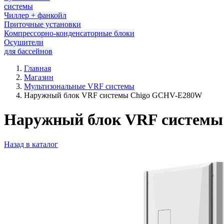
системы
Чиллер + фанкойл
Приточные установки
Компрессорно-конденсаторные блоки
Осушители
для бассейнов
Главная
Магазин
Мультизональные VRF системы
Наружный блок VRF системы Chigo GCHV-E280W
Наружный блок VRF систем
Назад в каталог