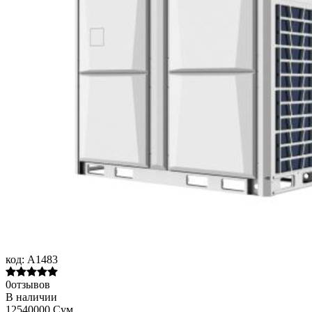
код:
A1483
0отзывов
В наличии
12540000 Сум